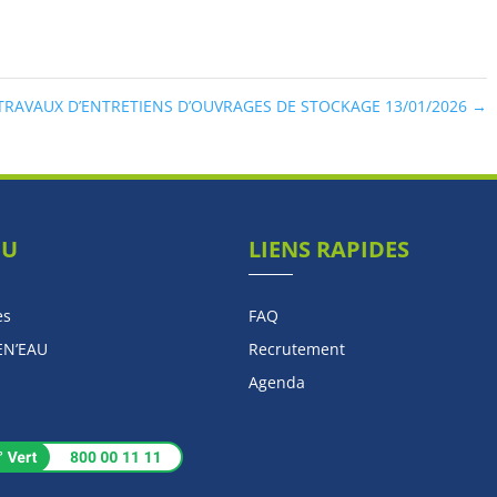
AVAUX D’ENTRETIENS D’OUVRAGES DE STOCKAGE 13/01/2026
→
NU
LIENS RAPIDES
es
FAQ
EN’EAU
Recrutement
Agenda