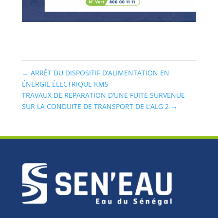
←
ARRÊT DU DISPOSITIF D’ALIMENTATION EN
ÉNERGIE ÉLECTRIQUE KMS
TRAVAUX DE REPARATION D’UNE FUITE SURVENUE
SUR LA CONDUITE DE TRANSPORT DE L’ALG 2
→