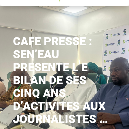
CAFE PRESSE :
SEN’EAU
PRESENTE L E
BILAN DE SES
CINQ ANS
D’ACTIVITES AUX
JOURNALISTES …