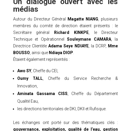
Un dialogue ouvert avec les
médias
Autour du Directeur Général
Magatte NIANG
, plusieurs
membres du comité de direction étaient présents : le
Secrétaire général
Richard KINKPE
, le Directeur
Technique et Opérationnel
Souleymane CAMARA
, la
Directrice Clientèle
Adama Seye NDIAYE
, la DCRP,
Mme
BOUSSO
, ainsi que
Ndiaya DIOP
.
Étaient également représentés :
Awo SY
, Cheffe du CEI,
Oumy TALL
, Cheffe du Service Recherche &
Innovation,
Aminata Gassama CISS
, Cheffe du Département
Qualité Eau,
les directions territoriales de DKI, DKII et Rufisque.
Les échanges ont porté sur des thématiques clés :
gouvernance, exploitation, qualité de l’eau, gestion