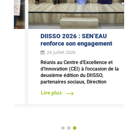
DIISSO 2026 : SEN’EAU
renforce son engagement
pour un dialogue social fondé
24 juillet 2026
sur l’éthique et la cohésion
Réunis au Centre d’Excellence et
sociale
d’Innovation (CEI) à l’occasion de la
deuxième édition du DIISSO,
partenaires sociaux, Direction
générale, autorités administratives et
Lire plus
collaborateurs ont réaffirmé leur
engagement en faveur d’un dialogue
social responsable, fondé sur
l’éthique, la cohésion sociale et la
recherche permanente de la
performance. Le dialogue social
constitue l’un des piliers de la
[…]